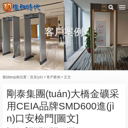
客戶案例
ANLI
當(dāng)前位置：
首頁(yè)
>
客戶案例
> 正文
剛泰集團(tuán)大橋金礦采
用CEIA品牌SMD600進(jì
n)口安檢門[圖文]