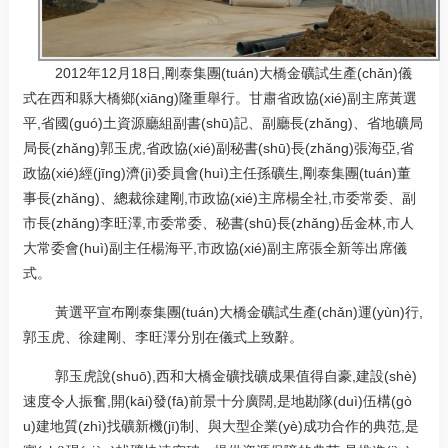
2012年12月18日,剛泰集團(tuán)大橋金礦試生產(chǎn)儀
式在西和縣大橋鄉(xiāng)隆重舉行。甘肅省政協(xié)副主席黃選
平,省國(guó)土資源廳組副書(shū)記、副廳長(zhǎng)、省地礦局
局長(zhǎng)郭玉虎,省政協(xié)副秘書(shū)長(zhǎng)張海亞,省
政協(xié)經(jīng)濟(jì)委員會(huì)主任孫礦生,剛泰集團(tuán)董
事長(zhǎng)、總裁徐建剛,市政協(xié)主席楊全社,市委常委、副
市長(zhǎng)李旺澤,市委常委、秘書(shū)長(zhǎng)岳金林,市人
大常委會(huì)副主任楊海平,市政協(xié)副主席張全新等出席儀
式。
黃選平宣布剛泰集團(tuán)大橋金礦試生產(chǎn)運(yùn)行,
郭玉虎、徐建剛、李旺澤分別在儀式上致辭。
郭玉虎說(shuō),西和大橋金礦找礦成果值得自豪,建設(shè)
速度令人振奮,開(kāi)發(fā)前景十分廣闊,是地勘隊(duì)伍構(gò
u)建地質(zhì)找礦新機(jī)制、與大型企業(yè)成功合作的典范,是