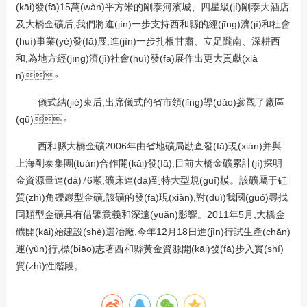
(kāi)發(fā)15萬(wàn)平方米的剛泰河濱城、四星級(jí)剛泰大酒店
及大橋金礦后,我們將進(jìn)一步支持西和縣的經(jīng)濟(jì)和社會
(huì)事業(yè)發(fā)展,進(jìn)一步扎根甘肅、立足隴南、深耕西
和,為地方經(jīng)濟(jì)社會(huì)發(fā)展作出更大貢獻(xià
n)。
儀式結(jié)束后,出席儀式的省市領(lǐng)導(dǎo)參觀了廠區
(qū)。
西和縣大橋金礦2006年由省地礦局勘查發(fā)現(xiàn)并與
上海剛泰集團(tuán)合作開(kāi)發(fā),目前大橋金礦累計(jì)探明
金資源量達(dá)76噸,礦床達(dá)到特大型規(guī)模。該礦屬于硅
質(zhì)角礫巖型金礦,該礦的發(fā)現(xiàn),對(duì)我國(guó)尋找
同類型金礦具有借鑒意義和深遠(yuǎn)影響。2011年5月,大橋金
礦開(kāi)始建設(shè)選冶廠,今年12月18日進(jìn)行試生產(chǎn)
運(yùn)行,標(biāo)志著西和縣黃金資源開(kāi)發(fā)步入實(shí)
質(zhì)性階段。