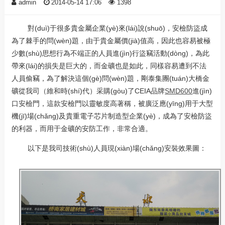
admin
2014-05-14 17:06
1398
對(duì)于很多貴金屬企業(yè)來(lái)說(shuō)，安檢防盜成
為了棘手的問(wèn)題，由于貴金屬價(jià)值高，因此也容易被極
少數(shù)思想行為不端正的人員進(jìn)行盜竊活動(dòng)，為此
帶來(lái)的損失是巨大的，而金礦也是如此，同樣容易遭到不法
人員偷竊，為了解決這個(gè)問(wèn)題，剛泰集團(tuán)大橋金
礦從我司（維和時(shí)代）采購(gòu)了CEIA品牌
SMD600
進(jìn)
口安檢門，這款安檢門以靈敏度高著稱，被廣泛應(yīng)用于大型
機(jī)場(chǎng)及貴重電子芯片制造型企業(yè)，成為了安檢防盜
的利器，而用于金礦的安防工作，非常合適。
以下是我司技術(shù)人員現(xiàn)場(chǎng)安裝效果圖：