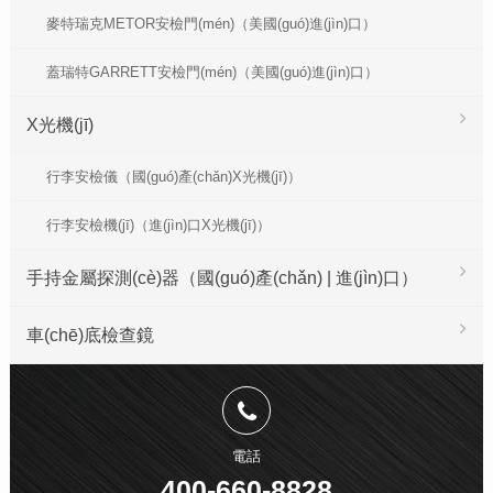
麥特瑞克METOR安檢門(mén)（美國(guó)進(jìn)口）
蓋瑞特GARRETT安檢門(mén)（美國(guó)進(jìn)口）
X光機(jī)
行李安檢儀（國(guó)產(chǎn)X光機(jī)）
行李安檢機(jī)（進(jìn)口X光機(jī)）
手持金屬探測(cè)器（國(guó)產(chǎn) | 進(jìn)口）
車(chē)底檢查鏡
電話
400-660-8828