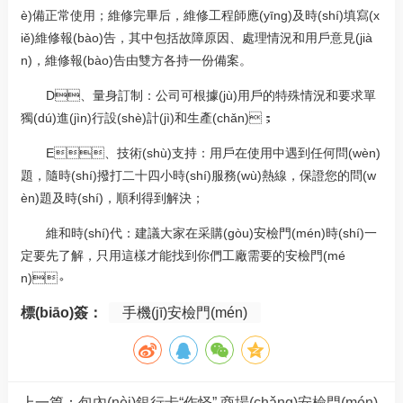
è)備正常使用；維修完畢后，維修工程師應(yīng)及時(shí)填寫(x
iě)維修報(bào)告，其中包括故障原因、處理情況和用戶意見(jià
n)，維修報(bào)告由雙方各持一份備案。
D、量身訂制：公司可根據(jù)用戶的特殊情況和要求單
獨(dú)進(jìn)行設(shè)計(jì)和生產(chǎn)；
E、技術(shù)支持：用戶在使用中遇到任何問(wèn)
題，隨時(shí)撥打二十四小時(shí)服務(wù)熱線，保證您的問(w
èn)題及時(shí)，順利得到解決；
維和時(shí)代：建議大家在采購(gòu)安檢門(mén)時(shí)一
定要先了解，只用這樣才能找到你們工廠需要的安檢門(mé
n)。
標(biāo)簽：
手機(jī)安檢門(mén)
上一篇：
包內(nèi)銀行卡“作怪” 商場(chǎng)安檢門(mén)