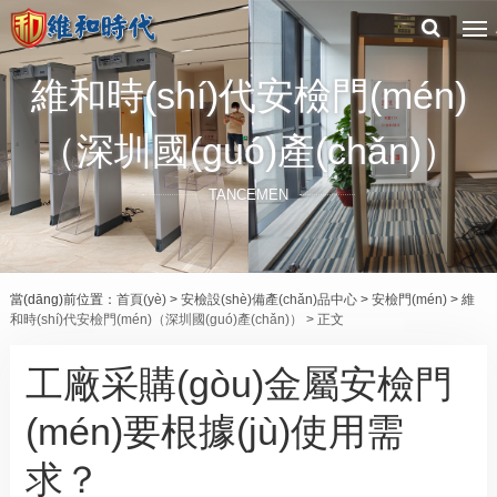
維和時(shí)代安檢門(mén)
（深圳國(guó)產(chǎn)）
TANCEMEN
當(dāng)前位置：
首頁(yè)
>
安檢設(shè)備產(chǎn)品中心
>
安檢門(mén)
>
維
和時(shí)代安檢門(mén)（深圳國(guó)產(chǎn)）
> 正文
工廠采購(gòu)金屬安檢門
(mén)要根據(jù)使用需
求？