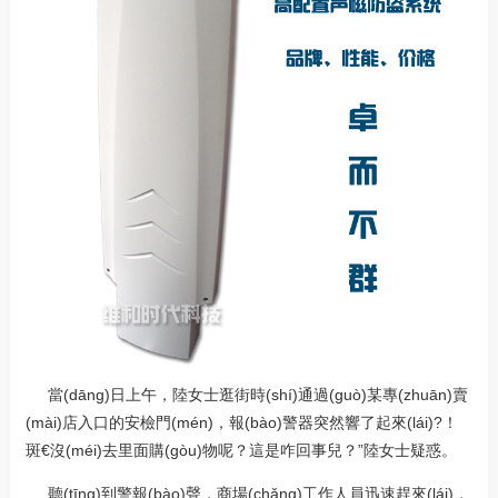
當(dāng)日上午，陸女士逛街時(shí)通過(guò)某專(zhuān)賣
(mài)店入口的安檢門(mén)，報(bào)警器突然響了起來(lái)?！
斑€沒(méi)去里面購(gòu)物呢？這是咋回事兒？”陸女士疑惑。
聽(tīng)到警報(bào)聲，商場(chǎng)工作人員迅速趕來(lái)，