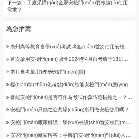
下一篇：
工廠采購(gòu)金屬安檢門(mén)要根據(jù)使用
需求？
為您推薦
廣州高等教育自學(xué)考試 考點(diǎn)首次使用安檢門(mén)[圖]
首次啟用安檢門(mén) 廣州2024年4月自考將于13日起舉行
本月自考啟用智能安檢門(mén)[圖]
標(biāo)準(zhǔn)化考點(diǎn)智能安檢門(mén)應(yīng)具備的電子設(shè)備探測(cè)功能分析[圖]
智能安檢門(mén)是否可作為考試作弊防范措施之一？[圖]
安檢門(mén)只能在公共場(chǎng)所用做安檢使用嗎？
安檢門(mén)廠家解讀：學(xué)校設(shè)置安檢門(mén)的必要性[圖]
安家門(mén)廠家解答：手機(jī)安檢門(mén)對(duì)人體有輻射嗎？